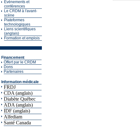
Événements et
conférences
Le CRDM à l'avant-
scène
Plateformes
technologiques
Liens scientifiques
(anglais)
Formation et emplois
Financement
Offert par le CRDM
Dons
Partenaires
Information médicale
FRDJ
CDA (anglais)
Diabète Québec
ADA (anglais)
IDF (anglais)
Alfediam
Santé Canada